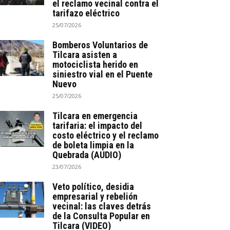
el reclamo vecinal contra el
tarifazo eléctrico
25/07/2026
Bomberos Voluntarios de
Tilcara asisten a
motociclista herido en
siniestro vial en el Puente
Nuevo
25/07/2026
Tilcara en emergencia
tarifaria: el impacto del
costo eléctrico y el reclamo
de boleta limpia en la
Quebrada (AUDIO)
23/07/2026
Veto político, desidia
empresarial y rebelión
vecinal: las claves detrás
de la Consulta Popular en
Tilcara (VIDEO)