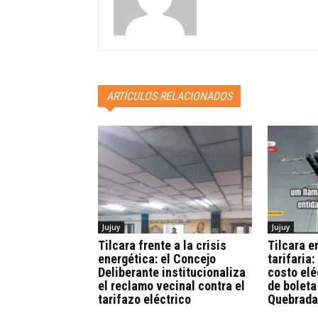
ARTÍCULOS RELACIONADOS
Jujuy
Jujuy
Tilcara frente a la crisis
Tilcara 
energética: el Concejo
tarifaria:
Deliberante institucionaliza
costo elé
el reclamo vecinal contra el
de boleta
tarifazo eléctrico
Quebrada