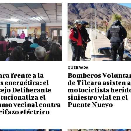
QUEBRADA
ara frente a la
Bomberos Volunta
is energética: el
de Tilcara asisten a
ejo Deliberante
motociclista herid
itucionaliza el
siniestro vial en el
amo vecinal contra
Puente Nuevo
arifazo eléctrico