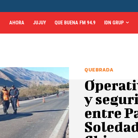
AHORA
JUJUY
QUE BUENA FM 94.9
IDN GRUP
QUEBRADA
Operati
y segur
entre P
Soledad