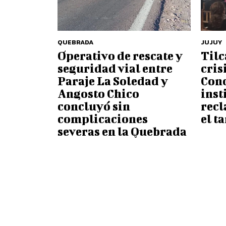
QUEBRADA
JUJUY
Operativo de rescate y
Tilc
seguridad vial entre
cris
Paraje La Soledad y
Conc
Angosto Chico
inst
concluyó sin
recl
complicaciones
el t
severas en la Quebrada