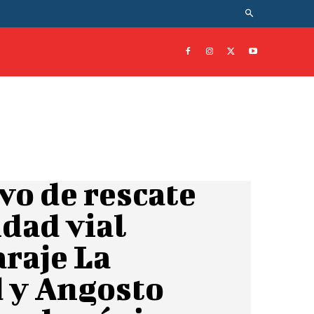
vo de rescate
idad vial
araje La
 y Angosto