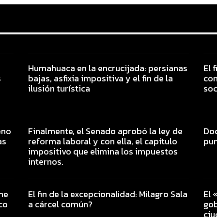
Humahuaca en la encrucijada: persianas
El 
s
bajas, asfixia impositiva y el fin de la
con
ilusión turística
soc
eno
Finalmente, el Senado aprobó la ley de
Doc
as
reforma laboral y con ella, el capítulo
pun
impositivo que elimina los impuestos
internos.
ine
El fin de la excepcionalidad: Milagro Sala
El 
co
a cárcel común?
gob
ciu