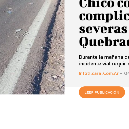
Chico c
complic
severas
Quebra
Durante la mañana de
incidente vial requirió
Infotilcara .com.ar
-
0
LEER PUBLICACIÓN