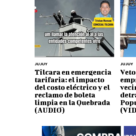
JUJUY
JUJUY
Tilcara en emergencia
Veto
tarifaria: el impacto
empr
del costo eléctrico y el
veci
reclamo de boleta
detr
limpia en la Quebrada
Popu
(AUDIO)
(VI