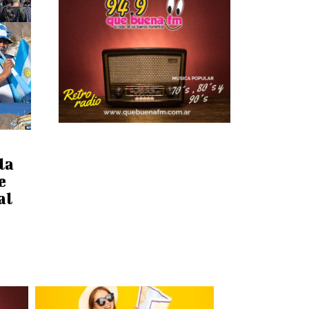
la
e
al