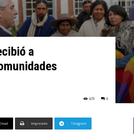
cibió a
comunidades
673
0
Email
Impresión
Telegram