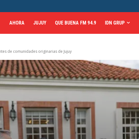
AHORA
JUJUY
QUE BUENA FM 94.9
IDN GRUP
ntes de comunidades originarias de Jujuy