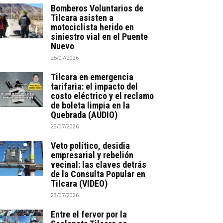
Bomberos Voluntarios de
Tilcara asisten a
motociclista herido en
siniestro vial en el Puente
Nuevo
25/07/2026
Tilcara en emergencia
tarifaria: el impacto del
costo eléctrico y el reclamo
de boleta limpia en la
Quebrada (AUDIO)
23/07/2026
Veto político, desidia
empresarial y rebelión
vecinal: las claves detrás
de la Consulta Popular en
Tilcara (VIDEO)
23/07/2026
Entre el fervor por la