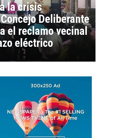
a la crisis
l Concejo Deliberante
za el reclamo vecinal
azo eléctrico