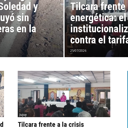
 Soledad y
Tilcara frente 
uyó sin
energética: e
ras en la
institucionali
contra el tarif
25/07/2026
Jujuy
ad
Tilcara frente a la crisis