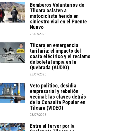
Bomberos Voluntarios de
Tilcara asisten a
motociclista herido en
siniestro vial en el Puente
Nuevo
25/07/2026
Tilcara en emergencia
tarifaria: el impacto del
costo eléctrico y el reclamo
de boleta limpia en la
Quebrada (AUDIO)
23/07/2026
Veto político, desidia
empresarial y rebelión
vecinal: las claves detrás
de la Consulta Popular en
Tilcara (VIDEO)
23/07/2026
Entre el fervor por la