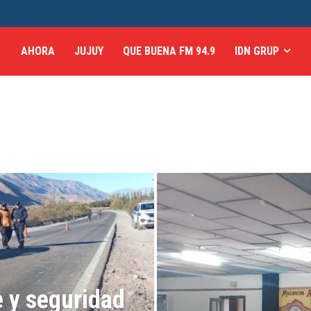
AHORA
JUJUY
QUE BUENA FM 94.9
IDN GRUP
e y seguridad