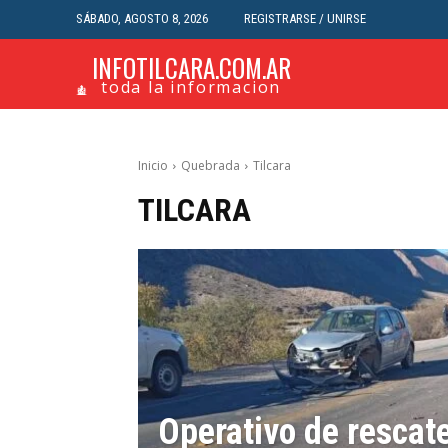
SÁBADO, AGOSTO 8, 2026
REGISTRARSE / UNIRSE
INFOTILCARA.COM.AR
toda la informacion
Inicio
Quebrada
Tilcara
TILCARA
Operativo de rescat