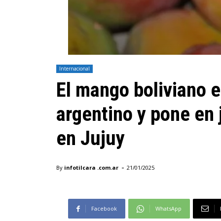
Internacional
El mango boliviano 
argentino y pone en 
en Jujuy
-
By
infotilcara .com.ar
21/01/2025
Facebook
WhatsApp