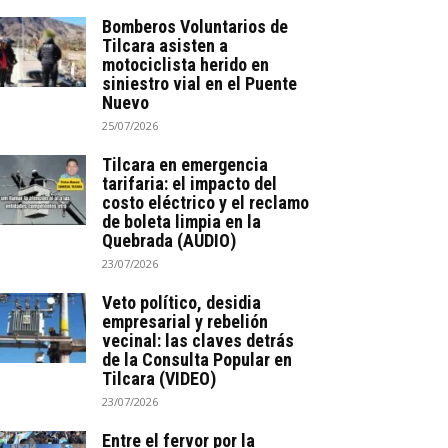
Bomberos Voluntarios de
Tilcara asisten a
motociclista herido en
siniestro vial en el Puente
Nuevo
25/07/2026
Tilcara en emergencia
tarifaria: el impacto del
costo eléctrico y el reclamo
de boleta limpia en la
Quebrada (AUDIO)
23/07/2026
Veto político, desidia
empresarial y rebelión
vecinal: las claves detrás
de la Consulta Popular en
Tilcara (VIDEO)
23/07/2026
Entre el fervor por la