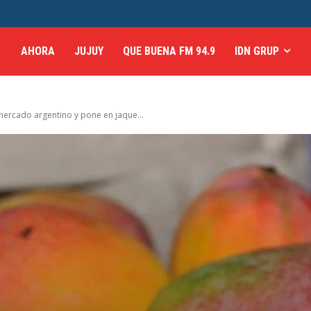
AHORA
JUJUY
QUE BUENA FM 94.9
IDN GRUP
mercado argentino y pone en jaque...