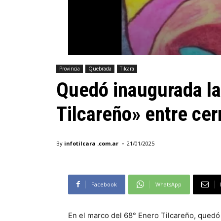
Provincia
Quebrada
Tilcara
Quedó inaugurada la
Tilcareño» entre cer
-
By
infotilcara .com.ar
21/01/2025
Facebook
WhatsApp
En el marco del 68° Enero Tilcareño, quedó