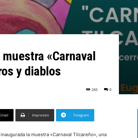
 muestra «Carnaval
ros y diablos
265
0
Email
Impresión
Telegram
 inaugurada la muestra «Carnaval Tilcareño», una