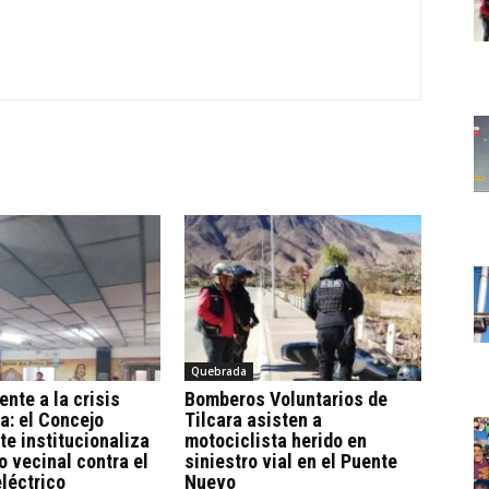
Quebrada
ente a la crisis
Bomberos Voluntarios de
a: el Concejo
Tilcara asisten a
te institucionaliza
motociclista herido en
o vecinal contra el
siniestro vial en el Puente
eléctrico
Nuevo