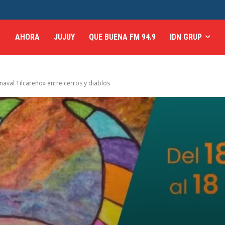
AHORA
JUJUY
QUE BUENA FM 94.9
IDN GRUP
val Tilcareño» entre cerros y diablos