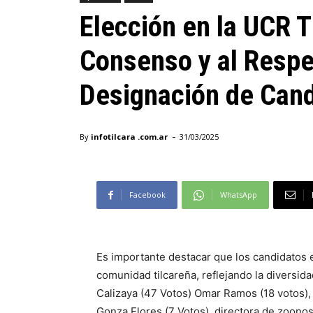
Elección en la UCR T
Consenso y al Respet
Designación de Can
-
By
infotilcara .com.ar
31/03/2025
Facebook
WhatsApp
Es importante destacar que los candidatos 
comunidad tilcareña, reflejando la diversid
Calizaya (47 Votos) Omar Ramos (18 votos), 
Gonza Flores (7 Votos), directora de zoonosi