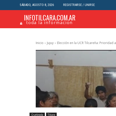
SÁBADO, AGOSTO 8, 2026
REGISTRARSE / UNIRSE
INFOTILCARA.COM.AR
toda la informacion
Inicio
Jujuy
Elección en la UCR Tilcareña: Prioridad a
Quebrada
Tilcara