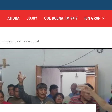
AHORA
JUJUY
QUE BUENA FM 94.9
IDN GRUP
l Consenso y al Respeto del...