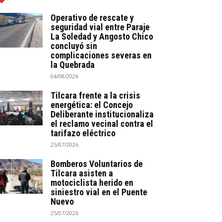
Operativo de rescate y
seguridad vial entre Paraje
La Soledad y Angosto Chico
concluyó sin
complicaciones severas en
la Quebrada
04/08/2026
Tilcara frente a la crisis
energética: el Concejo
Deliberante institucionaliza
el reclamo vecinal contra el
tarifazo eléctrico
25/07/2026
Bomberos Voluntarios de
Tilcara asisten a
motociclista herido en
siniestro vial en el Puente
Nuevo
25/07/2026