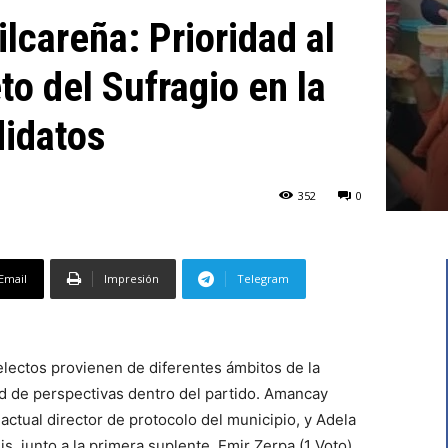
ilcareña: Prioridad al
o del Sufragio en la
didatos
352
0
Email
Impresión
Telegram
electos provienen de diferentes ámbitos de la
ad de perspectivas dentro del partido. Amancay
actual director de protocolo del municipio, y Adela
s, junto a la primera suplente, Emir Zerpa (1 Voto),