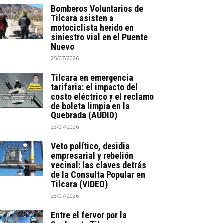
Bomberos Voluntarios de
Tilcara asisten a
motociclista herido en
siniestro vial en el Puente
Nuevo
25/07/2026
Tilcara en emergencia
tarifaria: el impacto del
costo eléctrico y el reclamo
de boleta limpia en la
Quebrada (AUDIO)
23/07/2026
Veto político, desidia
empresarial y rebelión
vecinal: las claves detrás
de la Consulta Popular en
Tilcara (VIDEO)
23/07/2026
Entre el fervor por la