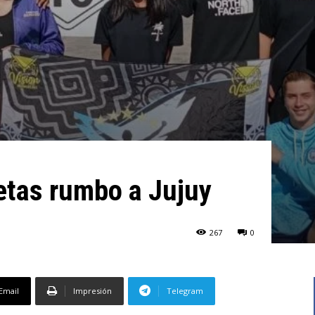
letas rumbo a Jujuy
267
0
Email
Impresión
Telegram