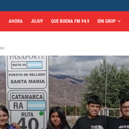
AHORA
JUJUY
QUE BUENA FM 94.9
IDN GRUP
juy