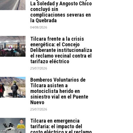
La Soledad y Angosto Chico
concluyó sin
complicaciones severas en
la Quebrada
04/08/2026
Tilcara frente a la crisis
energética: el Concejo
Deliberante institucionaliza
el reclamo vecinal contra el
tarifazo eléctrico
25/07/2026
Bomberos Voluntarios de
Tilcara asisten a
motociclista herido en
siniestro vial en el Puente
Nuevo
25/07/2026
Tilcara en emergencia
tarifaria: el impacto del
costo eléctrico y el reclamo