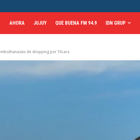
AHORA
JUJUY
QUE BUENA FM 94.9
IDN GRUP
ombothanassis de shopping por Tilcara