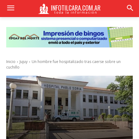
INFOTILCARA.COM.AR
toda la información
Inicio
Jujuy
Un hombre fue hospitalizado tras caerse sobre un
cuchillo