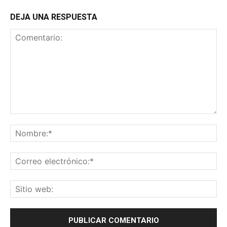
DEJA UNA RESPUESTA
Comentario:
No
Co
ele
Sit
we