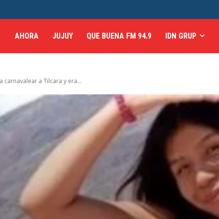
AHORA
JUJUY
QUE BUENA FM 94.9
IDN GRUP
 carnavalear a Tilcara y era...