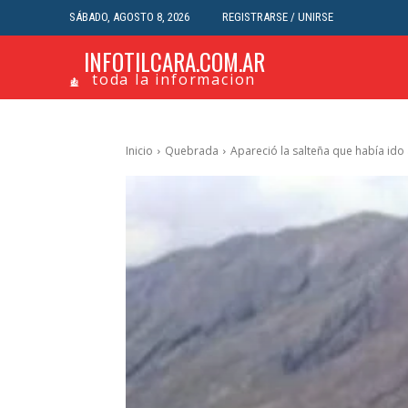
SÁBADO, AGOSTO 8, 2026
REGISTRARSE / UNIRSE
INFOTILCARA.COM.AR
toda la informacion
Inicio
Quebrada
Apareció la salteña que había ido a