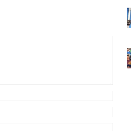
Nombre:
Correo
electróni
Sitio