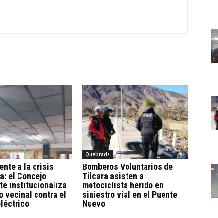
Quebrada
ente a la crisis
Bomberos Voluntarios de
a: el Concejo
Tilcara asisten a
te institucionaliza
motociclista herido en
o vecinal contra el
siniestro vial en el Puente
eléctrico
Nuevo