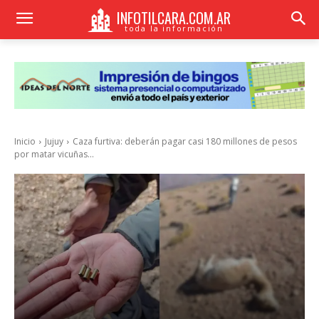
INFOTILCARA.COM.AR
toda la información
Inicio
Jujuy
Caza furtiva: deberán pagar casi 180 millones de pesos
por matar vicuñas...