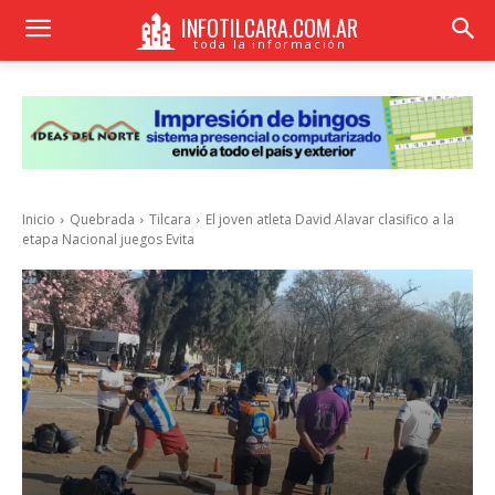
INFOTILCARA.COM.AR
toda la información
Inicio
Quebrada
Tilcara
El joven atleta David Alavar clasifico a la
etapa Nacional juegos Evita