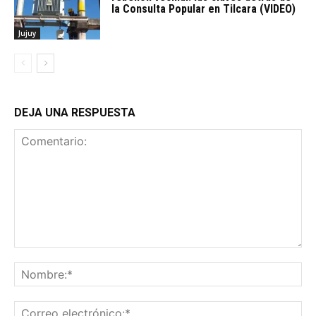
la Consulta Popular en Tilcara (VIDEO)
Jujuy
DEJA UNA RESPUESTA
Comentario:
No
Co