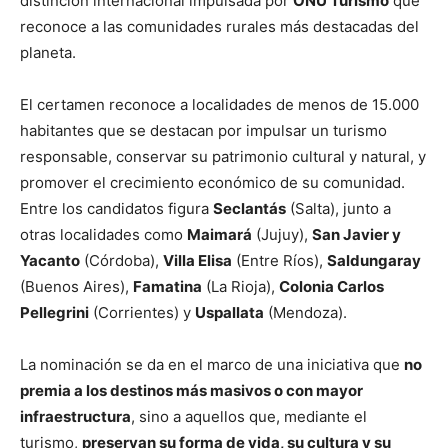
distinción internacional impulsada por
ONU Turismo
que
reconoce a las comunidades rurales más destacadas del
planeta.
El certamen reconoce a localidades de menos de 15.000
habitantes que se destacan por impulsar un turismo
responsable, conservar su patrimonio cultural y natural, y
promover el crecimiento económico de su comunidad.
Entre los candidatos figura
Seclantás
(Salta), junto a
otras localidades como
Maimará
(Jujuy),
San Javier y
Yacanto
(Córdoba),
Villa Elisa
(Entre Ríos),
Saldungaray
(Buenos Aires),
Famatina
(La Rioja),
Colonia Carlos
Pellegrini
(Corrientes) y
Uspallata
(Mendoza).
La nominación se da en el marco de una iniciativa que
no
premia a los destinos más masivos o con mayor
infraestructura
, sino a aquellos que, mediante el
turismo,
preservan su forma de vida, su cultura y su