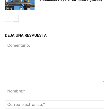
Jujuy
DEJA UNA RESPUESTA
Comentario:
No
Co
ele