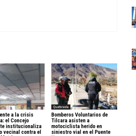
Quebrada
ente a la crisis
Bomberos Voluntarios de
a: el Concejo
Tilcara asisten a
te institucionaliza
motociclista herido en
o vecinal contra el
siniestro vial en el Puente