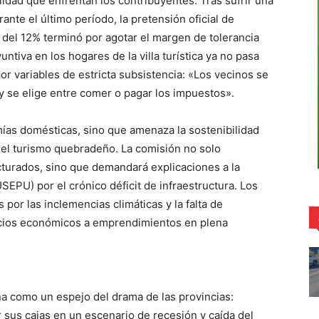
lidad que enfrentan los contribuyentes. Tras sufrir una
ante el último período, la pretensión oficial de
del 12% terminó por agotar el margen de tolerancia
yuntiva en los hogares de la villa turística ya no pasa
por variables de estricta subsistencia: «Los vecinos se
y se elige entre comer o pagar los impuestos».
mías domésticas, sino que amenaza la sostenibilidad
 del turismo quebradeño. La comisión no solo
cturados, sino que demandará explicaciones a la
EPU) por el crónico déficit de infraestructura. Los
por las inclemencias climáticas y la falta de
icios económicos a emprendimientos en plena
ona como un espejo del drama de las provincias:
 sus cajas en un escenario de recesión y caída del