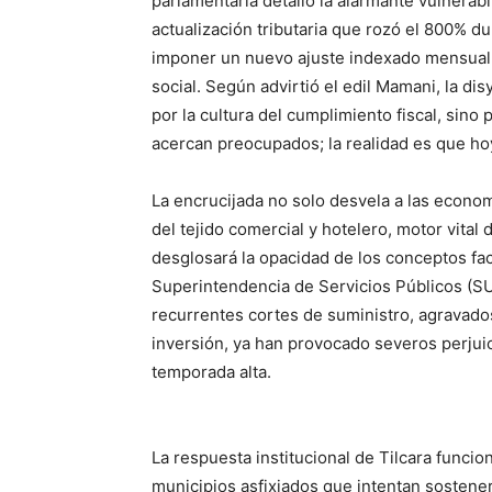
parlamentaria detalló la alarmante vulnerabi
actualización tributaria que rozó el 800% dur
imponer un nuevo ajuste indexado mensual 
social. Según advirtió el edil Mamani, la dis
por la cultura del cumplimiento fiscal, sino 
acercan preocupados; la realidad es que ho
La encrucijada no solo desvela a las econo
del tejido comercial y hotelero, motor vital
desglosará la opacidad de los conceptos fa
Superintendencia de Servicios Públicos (SUS
recurrentes cortes de suministro, agravados 
inversión, ya han provocado severos perju
temporada alta.
La respuesta institucional de Tilcara funci
municipios asfixiados que intentan sostener