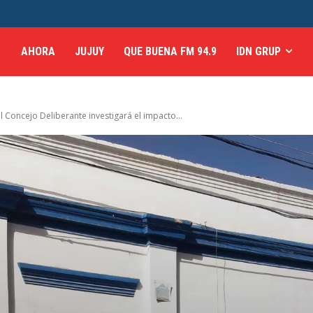
AHORA
JUJUY
QUE BUENA FM 94.9
IDN GRUP
 el Concejo Deliberante investigará el impacto...