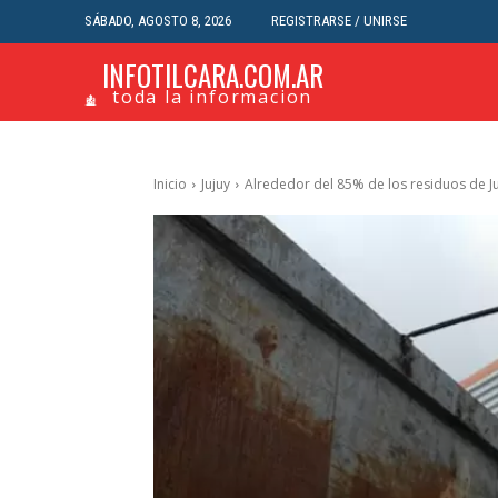
SÁBADO, AGOSTO 8, 2026
REGISTRARSE / UNIRSE
INFOTILCARA.COM.AR
toda la informacion
Inicio
Jujuy
Alrededor del 85% de los residuos de Ju