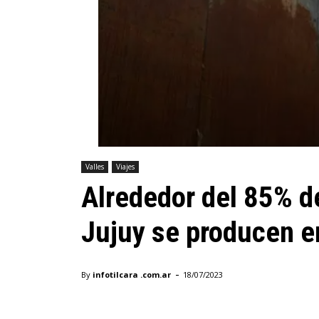
Valles
Viajes
Alrededor del 85% d
Jujuy se producen e
-
By
infotilcara .com.ar
18/07/2023