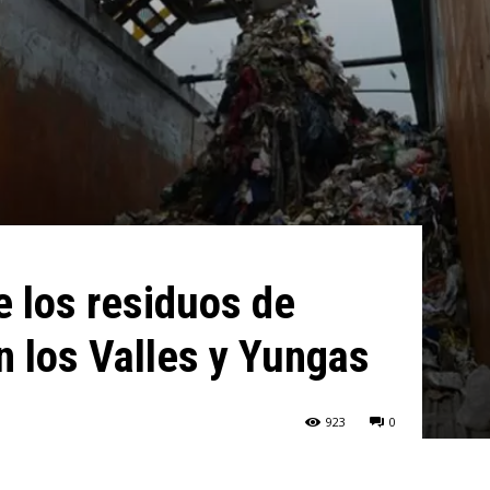
e los residuos de
n los Valles y Yungas
923
0