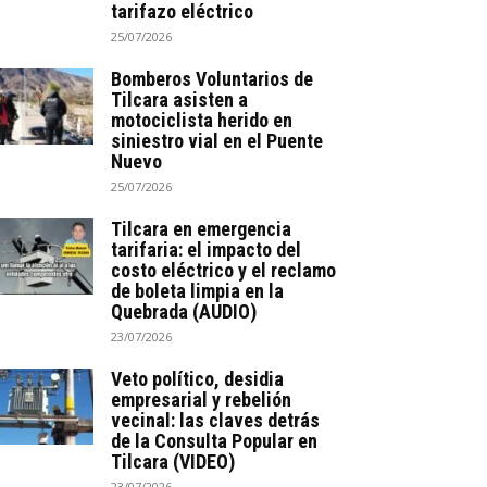
tarifazo eléctrico
25/07/2026
Bomberos Voluntarios de
Tilcara asisten a
motociclista herido en
siniestro vial en el Puente
Nuevo
25/07/2026
Tilcara en emergencia
tarifaria: el impacto del
costo eléctrico y el reclamo
de boleta limpia en la
Quebrada (AUDIO)
23/07/2026
Veto político, desidia
empresarial y rebelión
vecinal: las claves detrás
de la Consulta Popular en
Tilcara (VIDEO)
23/07/2026