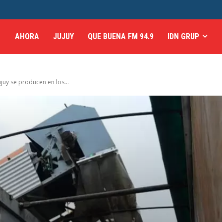
AHORA
JUJUY
QUE BUENA FM 94.9
IDN GRUP
juy se producen en los...