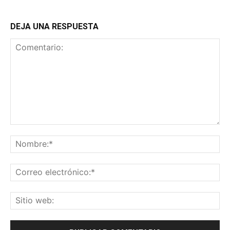
DEJA UNA RESPUESTA
Comentario:
No
Co
ele
Sit
we