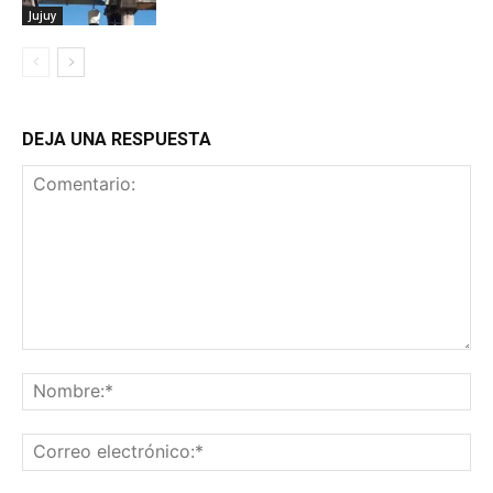
Jujuy
DEJA UNA RESPUESTA
Comentario:
No
Co
ele