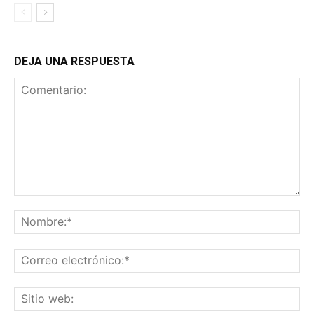
DEJA UNA RESPUESTA
Comentario:
No
Co
ele
Sit
we