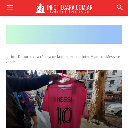
INFOTILCARA.COM.AR
toda la información
Inicio
Deporte
La réplica de la camiseta del Inter Miami de Messi se
vende...