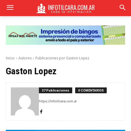
INFOTILCARA.COM.AR
toda la información
Inicio
Autores
Publicaciones por Gaston Lopez
Gaston Lopez
37 Publicaciones
0 COMENTARIOS
https://infotilcara.com.ar